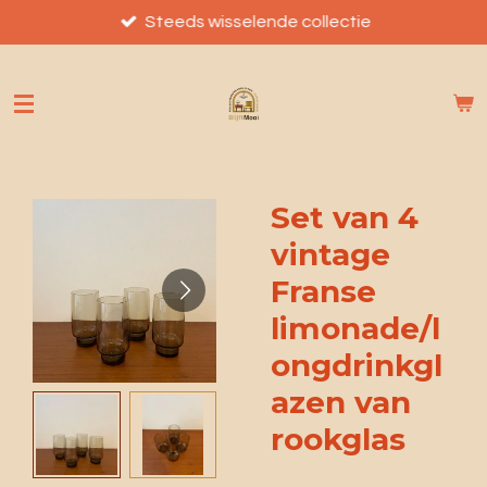
Ga
Steeds wisselende collectie
direct
naar
de
hoofdinhoud
Set van 4
vintage
Franse
limonade/l
ongdrinkgl
azen van
rookglas