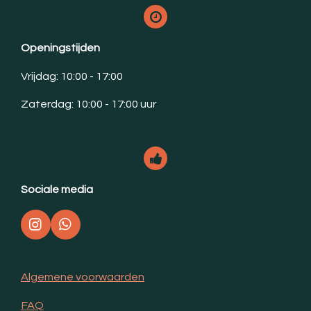
Openingstijden
Vrijdag: 10:00 - 17:00
Zaterdag: 10:00 - 17:00 uur
Sociale media
I
W
n
h
s
a
t
t
Algemene voorwaarden
a
s
g
A
FAQ
r
p