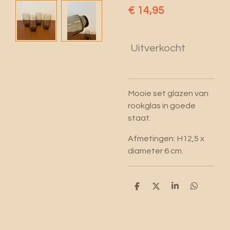
€ 14,95
Uitverkocht
Mooie set glazen van
rookglas in goede
staat.
Afmetingen: H12,5 x
diameter 6 cm.
D
D
S
D
e
e
h
e
l
e
a
l
e
l
r
e
n
e
n