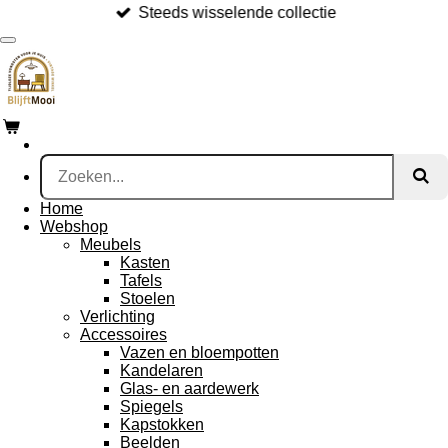
Steeds wisselende collectie
Ga
direct
naar
de
hoofdinhoud
Home
Webshop
Meubels
Kasten
Tafels
Stoelen
Verlichting
Accessoires
Vazen en bloempotten
Kandelaren
Glas- en aardewerk
Spiegels
Kapstokken
Beelden