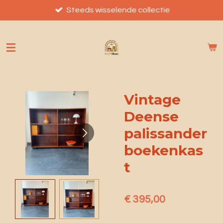
Ga
Steeds wisselende collectie
direct
naar
de
hoofdinhoud
Vintage
Deense
palissander
boekenkas
t
€ 395,00