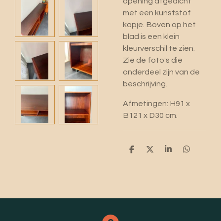
opening afgedicht
met een kunststof
kapje. Boven op het
blad is een klein
kleurverschil te zien.
Zie de foto's die
onderdeel zijn van de
beschrijving.
Afmetingen: H91 x
B121 x D30 cm.
D
D
S
D
e
e
h
e
l
e
a
l
e
l
r
e
n
e
n