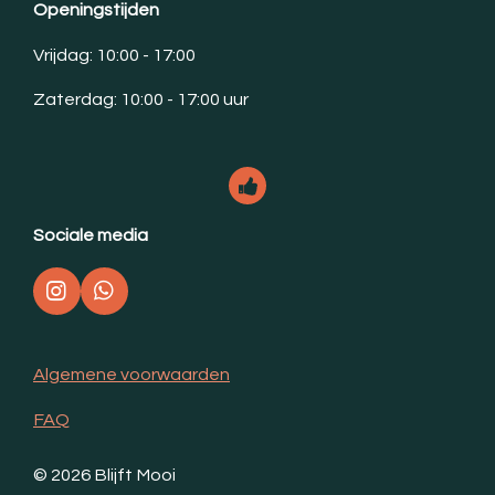
Openingstijden
Vrijdag: 10:00 - 17:00
Zaterdag: 10:00 - 17:00 uur
Sociale media
I
W
n
h
s
a
t
t
Algemene voorwaarden
a
s
g
A
FAQ
r
p
a
p
m
© 2026 Blijft Mooi