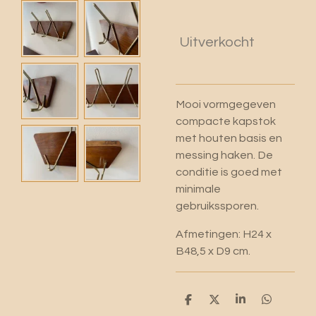
Uitverkocht
Mooi vormgegeven
compacte kapstok
met houten basis en
messing haken. De
conditie is goed met
minimale
gebruikssporen.
Afmetingen: H24 x
B48,5 x D9 cm.
D
D
S
D