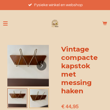
Ga
Fysieke winkel en webshop
direct
naar
de
hoofdinhoud
Vintage
compacte
kapstok
met
messing
haken
€ 44,95