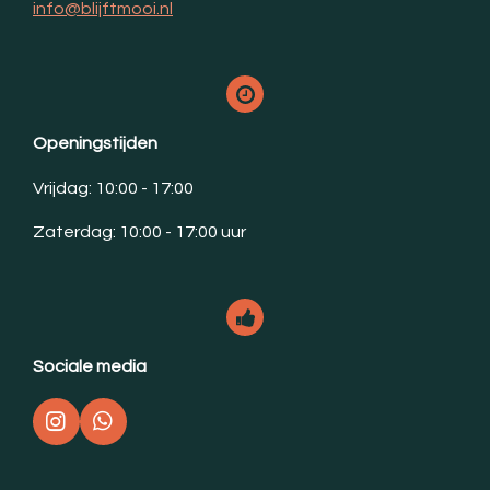
info@blijftmooi.nl
Openingstijden
Vrijdag: 10:00 - 17:00
Zaterdag: 10:00 - 17:00 uur
Sociale media
I
W
n
h
s
a