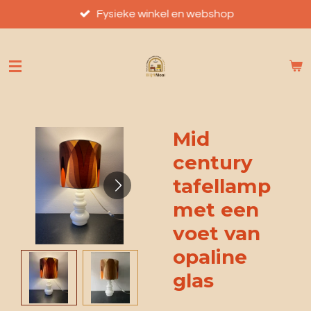
Ga
Fysieke winkel en webshop
direct
naar
de
hoofdinhoud
Mid
century
tafellamp
met een
voet van
opaline
glas