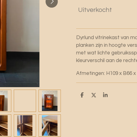
Uitverkocht
Dyrlund vitrinekast van m
planken zijn in hoogte ver
met wat lichte gebruikss
kleurverschil aan de recht
Afmetingen: H109 x B66 x
D
D
S
e
e
h
l
e
a
e
l
r
n
e