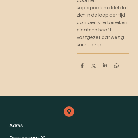
door het
koperpoetsmiddel dat
zich in de loop der tijd
op moeilijk te bereiken
plaatsen heeft
vastgezet aanwezig
kunnen zijn.
D
D
S
D
e
e
h
e
l
e
a
l
e
l
r
e
n
e
n
Adres