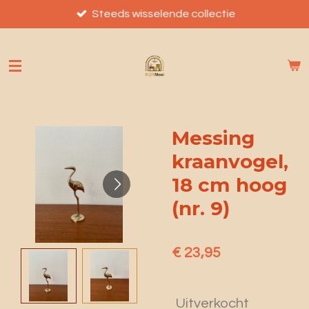
Ga
Steeds wisselende collectie
direct
naar
de
hoofdinhoud
Messing
kraanvogel,
18 cm hoog
(nr. 9)
€ 23,95
Uitverkocht