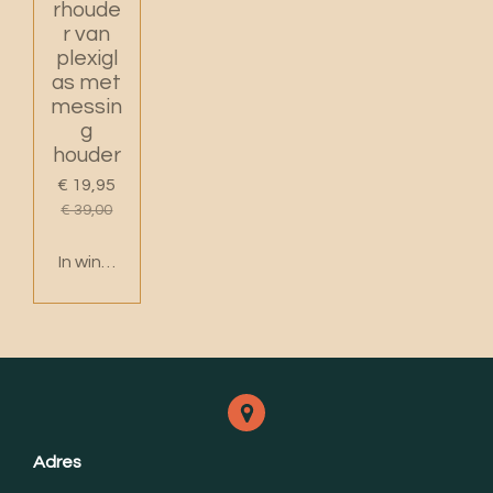
rhoude
r van
plexigl
as met
messin
g
houder
€ 19,95
€ 39,00
In winkelwagen
Adres