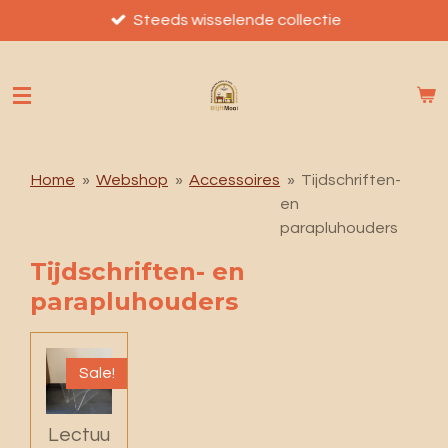
Ga
Steeds wisselende collectie
direct
naar
de
hoofdinhoud
Home
»
Webshop
»
Accessoires
»
Tijdschriften-
en
parapluhouders
Tijdschriften- en
parapluhouders
Sale!
Lectuu