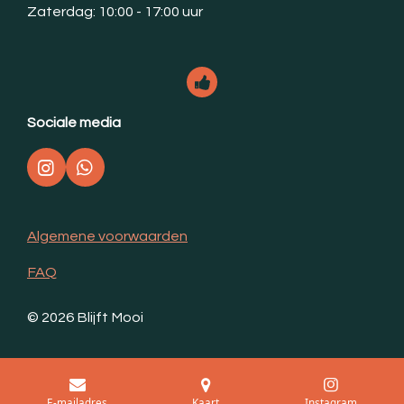
Zaterdag: 10:00 - 17:00 uur
Sociale media
I
W
n
h
s
a
t
t
Algemene voorwaarden
a
s
g
A
FAQ
r
p
a
p
m
© 2026 Blijft Mooi
E-mailadres
Kaart
Instagram