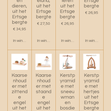
en
eland,
ieren
Ertsge
dieren,
uit het
uit het
bergte
uit het
Ertsge
Ertsge
€ 26,95
Ertsge
bergte
bergte
bergte
€ 27,50
€ 26,95
€ 34,95
In winkelwagen
In winkelwagen
In winkelwagen
In winkelwage
Kaarse
Kaarse
Kerstp
Kerstp
nhoud
nhoud
yramid
yramid
er met
er met
e met
e met
zittend
staand
sneeu
hertjes
e
e
wman
uit het
engel
engel
en
Ertsge
uit het
uit het
bosdie
bergte