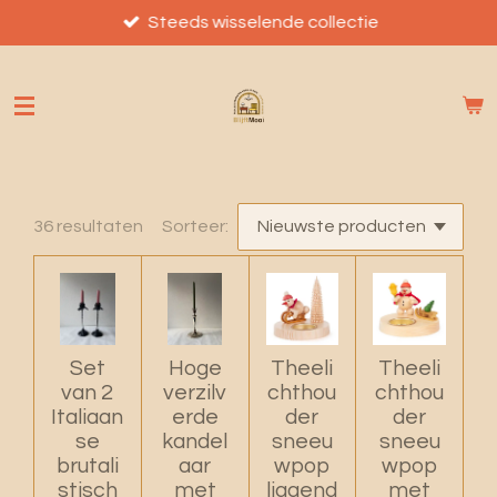
Ga
Steeds wisselende collectie
direct
naar
de
hoofdinhoud
36 resultaten
Sorteer:
Set
Hoge
Theeli
Theeli
van 2
verzilv
chthou
chthou
Italiaan
erde
der
der
se
kandel
sneeu
sneeu
brutali
aar
wpop
wpop
stisch
met
liggend
met