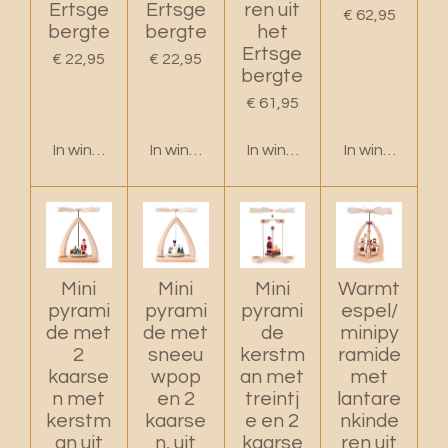
Ertsge
Ertsge
ren uit
€ 62,95
bergte
bergte
het
Ertsge
€ 22,95
€ 22,95
bergte
€ 61,95
In winkelwagen
In winkelwagen
In winkelwagen
In winkelwage
Mini
Mini
Mini
Warmt
pyrami
pyrami
pyrami
espel/
de met
de met
de
minipy
2
sneeu
kerstm
ramide
kaarse
wpop
an met
met
n met
en 2
treintj
lantare
kerstm
kaarse
e en 2
nkinde
an uit
n, uit
kaarse
ren uit