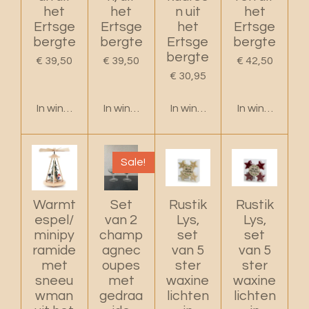
het
het
n uit
het
Ertsge
Ertsge
het
Ertsge
bergte
bergte
Ertsge
bergte
bergte
€ 39,50
€ 39,50
€ 42,50
€ 30,95
In winkelwagen
In winkelwagen
In winkelwagen
In winkelwage
Sale!
Warmt
Set
Rustik
Rustik
espel/
van 2
Lys,
Lys,
minipy
champ
set
set
ramide
agnec
van 5
van 5
met
oupes
ster
ster
sneeu
met
waxine
waxine
wman
gedraa
lichten
lichten