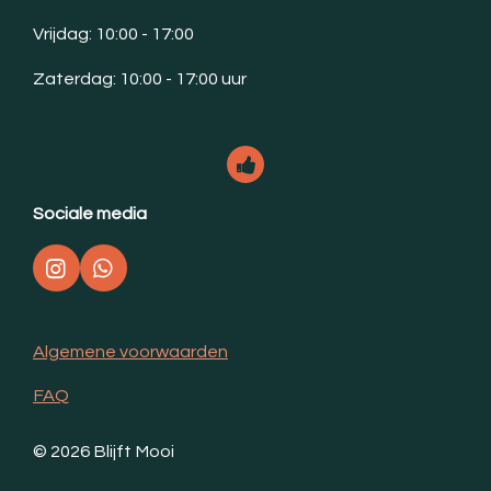
Vrijdag: 10:00 - 17:00
Zaterdag: 10:00 - 17:00 uur
Sociale media
I
W
n
h
s
a
t
t
Algemene voorwaarden
a
s
g
A
FAQ
r
p
a
p
m
© 2026 Blijft Mooi