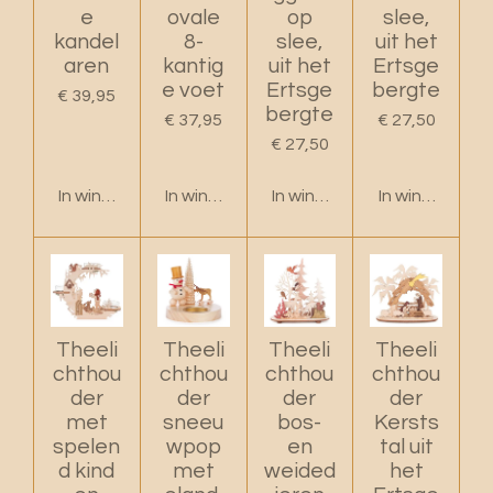
e
ovale
op
slee,
kandel
8-
slee,
uit het
aren
kantig
uit het
Ertsge
e voet
Ertsge
bergte
€ 39,95
bergte
€ 37,95
€ 27,50
€ 27,50
In winkelwagen
In winkelwagen
In winkelwagen
In winkelwage
Theeli
Theeli
Theeli
Theeli
chthou
chthou
chthou
chthou
der
der
der
der
met
sneeu
bos-
Kersts
spelen
wpop
en
tal uit
d kind
met
weided
het