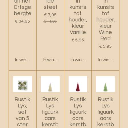
uit het
ide
in
in
Ertsge
steel
kunsts
kunsts
bergte
tof
tof
€ 7,95
houder,
houder,
€ 34,95
€ 11,95
kleur
kleur
Vanille
Wine
Red
€ 5,95
€ 5,95
In winkelwagen
In winkelwagen
In winkelwagen
In winkelwage
Rustik
Rustik
Rustik
Rustik
Lys,
Lys
Lys
Lys
set
figuurk
figuurk
figuurk
van 5
aars
aars
aars
ster
kerstb
kerstb
kerstb