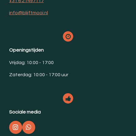
+31 6 21497117
info@blijftmooi.nl
Openingstijden
Vrijdag: 10:00 - 17:00
Zaterdag: 10:00 - 17:00 uur
Sociale media
I
W
n
h