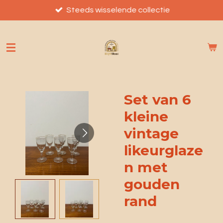
Ga
Steeds wisselende collectie
direct
naar
de
hoofdinhoud
Set van 6
kleine
vintage
likeurglaze
n met
gouden
rand