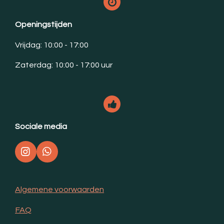
Openingstijden
Vrijdag: 10:00 - 17:00
Zaterdag: 10:00 - 17:00 uur
Sociale media
I
W
n
h
s
a
t
t
Algemene voorwaarden
a
s
g
A
FAQ
r
p
a
p