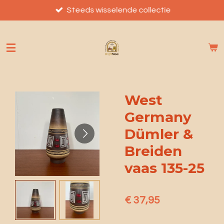
Ga
Steeds wisselende collectie
direct
naar
de
hoofdinhoud
West
Germany
Dümler &
Breiden
vaas 135-25
€ 37,95