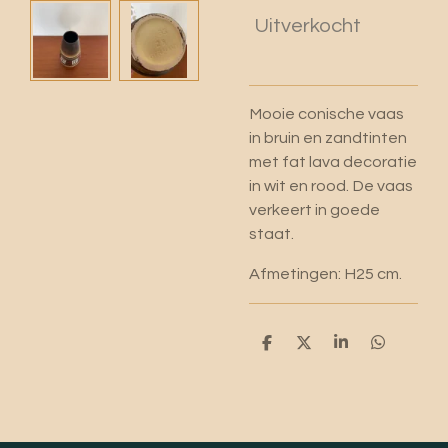
Uitverkocht
Mooie conische vaas
in bruin en zandtinten
met fat lava decoratie
in wit en rood. De vaas
verkeert in goede
staat.
Afmetingen: H25 cm.
D
D
S
D
e
e
h
e
l
e
a
l
e
l
r
e
n
e
n