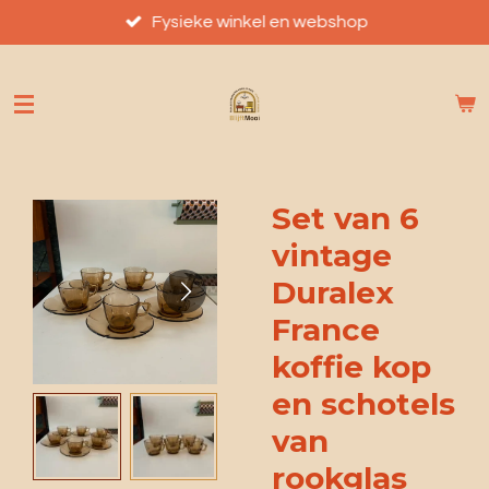
Ga
Fysieke winkel en webshop
direct
naar
de
hoofdinhoud
Set van 6
vintage
Duralex
France
koffie kop
en schotels
van
rookglas