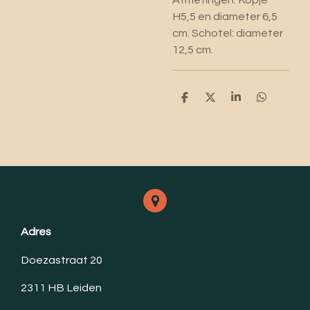
Afmetingen: Kopje
H5,5 en diameter 6,5
cm. Schotel: diameter
12,5 cm.
D
D
S
D
e
e
h
e
l
e
a
l
e
l
r
e
n
e
n
Adres
Doezastraat 20
2311 HB Leiden