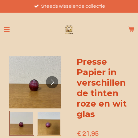
Ga
Steeds wisselende collectie
direct
naar
de
hoofdinhoud
Presse
Papier in
verschillen
de tinten
roze en wit
glas
€ 21,95