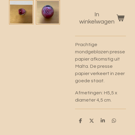
In
winkelwagen
Prachtige
mondgeblazen presse
papier afkomstig uit
Malta. De presse
papier verkeert in zeer
goede staat.
Afmetingen: H5,5 x
diameter 4,5 cm.
D
D
S
D
e
e
h
e
l
e
a
l