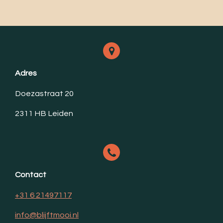
e
l
r
e
n
e
n
Adres
Doezastraat 20
2311 HB Leiden
Contact
+31 6 21497117
info@blijftmooi.nl