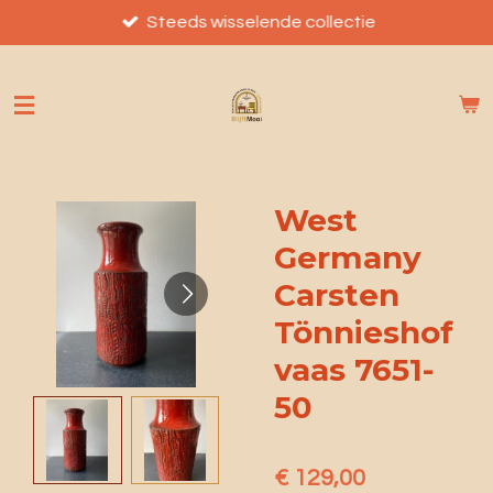
Ga
Steeds wisselende collectie
direct
naar
de
hoofdinhoud
West
Germany
Carsten
Tönnieshof
vaas 7651-
50
€ 129,00