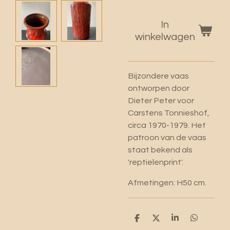
In
winkelwagen
Bijzondere vaas
ontworpen door
Dieter Peter voor
Carstens Tonnieshof,
circa 1970-1979. Het
patroon van de vaas
staat bekend als
'reptielenprint'.
Afmetingen: H50 cm.
D
D
S
D