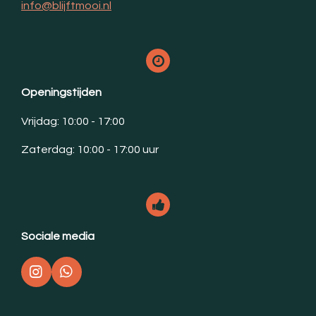
info@blijftmooi.nl
Openingstijden
Vrijdag: 10:00 - 17:00
Zaterdag: 10:00 - 17:00 uur
Sociale media
I
W
n
h
s
a