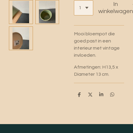
In
winkelwagen
Mooi bloempot die
goed past in een
interieur met vintage
invloeden.
Afmetingen: H13,5 x
Diameter 13 cm.
D
D
S
D
e
e
h
e
l
e
a
l
e
l
r
e
n
e
n