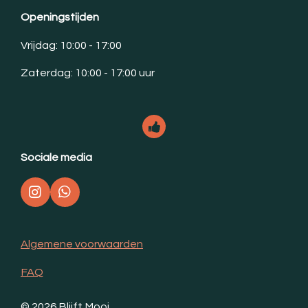
Openingstijden
Vrijdag: 10:00 - 17:00
Zaterdag: 10:00 - 17:00 uur
Sociale media
I
W
n
h
s
a
t
t
Algemene voorwaarden
a
s
g
A
FAQ
r
p
a
p
m
© 2026 Blijft Mooi