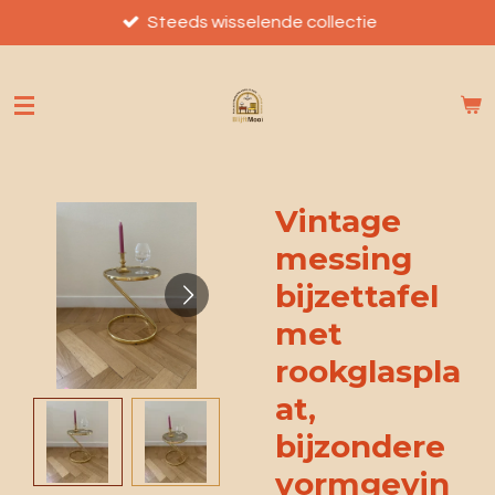
Ga
Steeds wisselende collectie
direct
naar
de
hoofdinhoud
Vintage
messing
bijzettafel
met
rookglaspla
at,
bijzondere
vormgevin