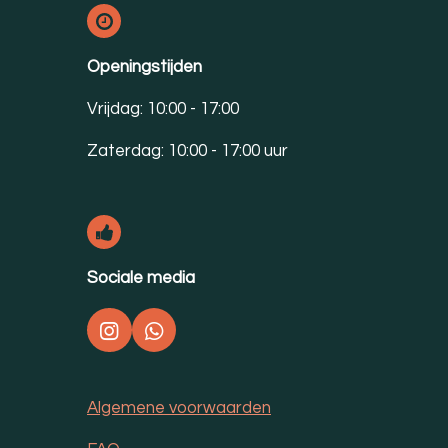
Openingstijden
Vrijdag: 10:00 - 17:00
Zaterdag: 10:00 - 17:00 uur
Sociale media
I
W
n
h
s
a
t
t
Algemene voorwaarden
a
s
g
A