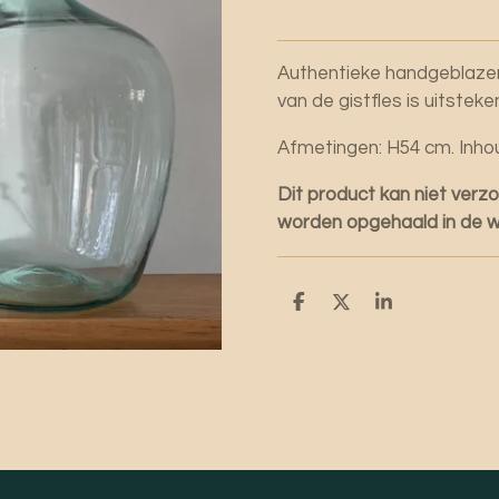
Authentieke handgeblazen 
van de gistfles is uitsteke
Afmetingen: H54 cm. Inhoud
Dit product kan niet verz
worden opgehaald in de w
D
D
S
e
e
h
l
e
a
e
l
r
n
e