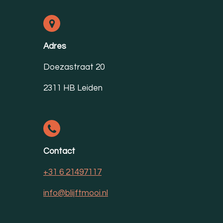
Adres
Doezastraat 20
2311 HB Leiden
Contact
+31 6 21497117
info@blijftmooi.nl