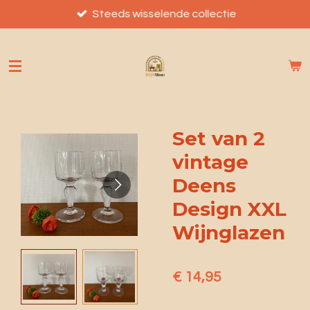
Ga
Steeds wisselende collectie
direct
naar
de
hoofdinhoud
Set van 2
vintage
Deens
Design XXL
Wijnglazen
€ 14,95