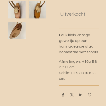
Uitverkocht
Leuk klein vintage
geweitje op een
honingkleurige stuk
boomstam met schors.
Afmetingen: H16 x B8
x D11 cm.
Schild: H14 x B10 x D2
cm.
D
D
S
D
e
e
h
e
l
e
a
l