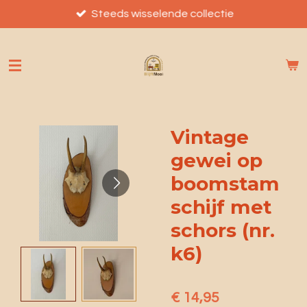
Ga
Steeds wisselende collectie
direct
naar
de
hoofdinhoud
Vintage
gewei op
boomstam
schijf met
schors (nr.
k6)
€ 14,95