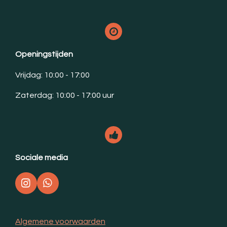
Openingstijden
Vrijdag: 10:00 - 17:00
Zaterdag: 10:00 - 17:00 uur
Sociale media
I
W
n
h
s
a
t
t
Algemene voorwaarden
a
s