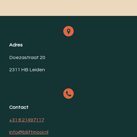
e
l
r
e
n
e
n
Adres
Doezastraat 20
2311 HB Leiden
Contact
+31 6 21497117
info@blijftmooi.nl